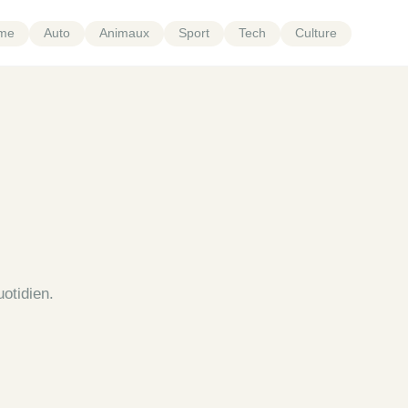
sme
Auto
Animaux
Sport
Tech
Culture
otidien.